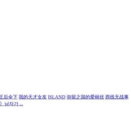
王后伞下
我的天才女友
ISLAND
弥留之国的爱丽丝
西线无战事
남자가 ...