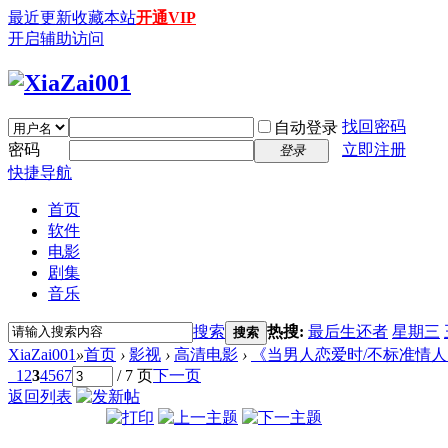
最近更新
收藏本站
开通VIP
开启辅助访问
找回密码
自动登录
密码
立即注册
登录
快捷导航
首页
软件
电影
剧集
音乐
搜索
热搜:
最后生还者
星期三
搜索
XiaZai001
»
首页
›
影视
›
高清电影
›
《当男人恋爱时/不标准情人》
1
2
3
4
5
6
7
/ 7 页
下一页
返回列表