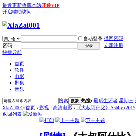
最近更新
收藏本站
开通VIP
开启辅助访问
找回密码
自动登录
密码
立即注册
登录
快捷导航
首页
软件
电影
剧集
音乐
搜索
热搜:
最后生还者
星期三
搜索
XiaZai001
»
首页
›
影视
›
高清电影
›
《大叔阿什比》Ashby (2015) 
返回列表