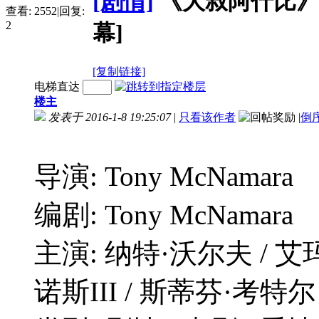
[剧情]
《大叔阿什比》Ashb
查看:
2552
|
回复:
2
幕]
[复制链接]
电梯直达
楼主
发表于 2016-1-8 19:25:07
|
只看该作者
|
倒
导演: Tony McNamara
编剧: Tony McNamara
主演: 纳特·沃尔夫 / 艾玛
诺斯III / 斯蒂芬·考特尔