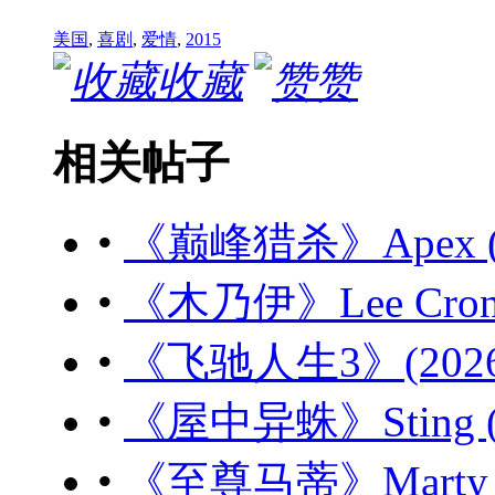
美国
,
喜剧
,
爱情
,
2015
收藏
赞
相关帖子
•
《巅峰猎杀》Apex (20
•
《木乃伊》Lee Cronin
•
《飞驰人生3》(2026)
•
《屋中异蛛》Sting (2
•
《至尊马蒂》Marty Su