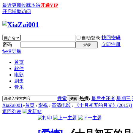
最近更新
收藏本站
开通VIP
开启辅助访问
找回密码
自动登录
密码
立即注册
登录
快捷导航
首页
软件
电影
剧集
音乐
搜索
热搜:
最后生还者
星期三
搜索
XiaZai001
»
首页
›
影视
›
高清电影
›
《十月初五的月光》(2015) [72
返回列表