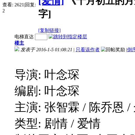
[爱情]
《十月初五的月光》(2
查看:
2621
|
回复:
2
字]
[复制链接]
电梯直达
楼主
发表于 2016-1-5 01:08:21
|
只看该作者
|
倒
导演: 叶念琛
编剧: 叶念琛
主演: 张智霖 / 陈乔恩 /
类型: 剧情 / 爱情