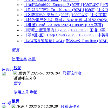
•
《疯狂动物城2》Zootopia 2 (2025) [1080P/4K] [
•
《你就是宇宙》Ти – Космос (2024) [1080P] [中文
•
《凶降喜讯》굿뉴스 (2025) [1080P/4K] [中文字幕]
•
《我的僵尸女儿》좀비가 되어버린 나의 딸 (2025) [1
•
《祖屋》Nhà Gia Tiên (2025) [1080P] [中文字幕]
•
《哪吒之魔童闹海》(2025) [1080P/4K] [国语中字]
•
《即兴卧底》Deep Cover (2025) [1080P/4K] [中英
•
《404宿灵速速逃》404 สุขีนิรันดร์..Run Run (2024
回复
使用道具
举报
沙发
tw8888
发表于 2026-6-1 00:01:04
|
只看该作者
谢谢楼主分享
回复
使用道具
举报
板凳
zycxjl
发表于 2026-6-7 12:29:29
|
只看该作者