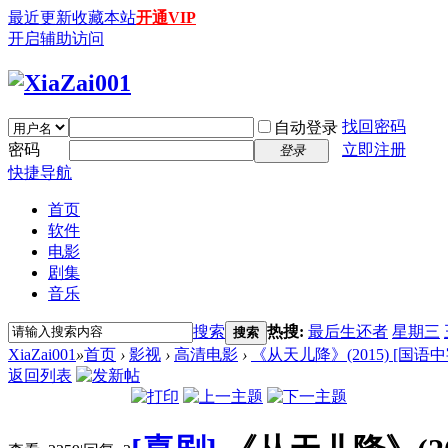
最近更新
收藏本站
开通VIP
开启辅助访问
找回密码
自动登录
密码
立即注册
登录
快捷导航
首页
软件
电影
剧集
音乐
搜索
热搜:
最后生还者
星期三
搜索
XiaZai001
»
首页
›
影视
›
高清电影
›
《从天儿降》(2015) [国语中
返回列表