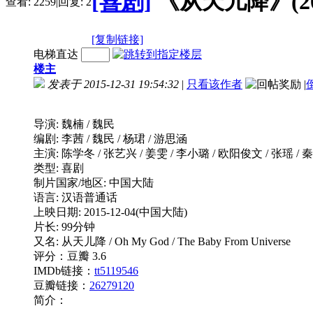
[喜剧]
《从天儿降》(20
查看:
2259
|
回复:
2
[复制链接]
电梯直达
楼主
发表于 2015-12-31 19:54:32
|
只看该作者
|
导演: 魏楠 / 魏民
编剧: 李茜 / 魏民 / 杨珺 / 游思涵
主演: 陈学冬 / 张艺兴 / 姜雯 / 李小璐 / 欧阳俊文 / 张瑶 / 秦
类型: 喜剧
制片国家/地区: 中国大陆
语言: 汉语普通话
上映日期: 2015-12-04(中国大陆)
片长: 99分钟
又名: 从天儿降 / Oh My God / The Baby From Universe
评分：豆瓣 3.6
IMDb链接：
tt5119546
豆瓣链接：
26279120
简介：