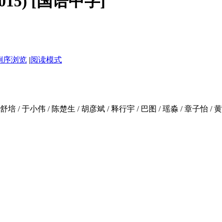
15) [国语中字]
倒序浏览
|
阅读模式
舒培 / 于小伟 / 陈楚生 / 胡彦斌 / 释行宇 / 巴图 / 瑶淼 / 章子怡 /