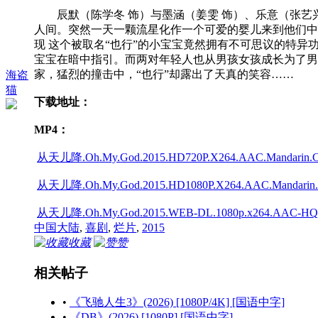
辰默（陈学冬 饰）与墨涵（姜雯 饰）、乐意（张艺兴
人间。突然一天一颗流星化作一个可爱的婴儿来到他们中
现 这个被取名“也行”的小宝宝竟然拥有不可思议的特
宝宝在暗中指引。而两对年轻人也从男孩女孩成长为了男
家，猛烈的撞击中，“也行”却露出了天真的笑容……
海盗
猫
下载地址：
MP4：
从天儿降.Oh.My.God.2015.HD720P.X264.AAC.Mandarin.CH
从天儿降.Oh.My.God.2015.HD1080P.X264.AAC.Mandarin.C
从天儿降.Oh.My.God.2015.WEB-DL.1080p.x264.AAC-HQC (
中国大陆
,
喜剧
,
烂片
,
2015
收藏
赞
相关帖子
•
《飞驰人生3》(2026) [1080P/4K] [国语中字]
•
《DB》(2026) [1080P] [国语中字]