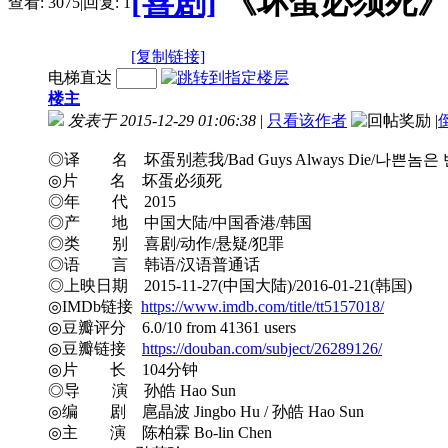
[喜剧]
《坏蛋必须死》(201
查看:
3075
|
回复:
1
[复制链接]
电梯直达
楼主
发表于 2015-12-29 01:06:38
|
只看该作者
|
◎译 名 坏蛋别惹我/Bad Guys Always Die/나쁜놈
◎片 名 坏蛋必须死
◎年 代 2015
◎产 地 中国大陆/中国香港/韩国
◎类 别 喜剧/动作/悬疑/犯罪
◎语 言 韩语/汉语普通话
◎上映日期 2015-11-27(中国大陆)/2016-01-21(韩国)
◎IMDb链接
https://www.imdb.com/title/tt5157018/
◎豆瓣评分 6.0/10 from 41361 users
◎豆瓣链接
https://douban.com/subject/26289126/
◎片 长 104分钟
◎导 演 孙皓 Hao Sun
◎编 剧 扈晶波 Jingbo Hu / 孙皓 Hao Sun
◎主 演 陈柏霖 Bo-lin Chen