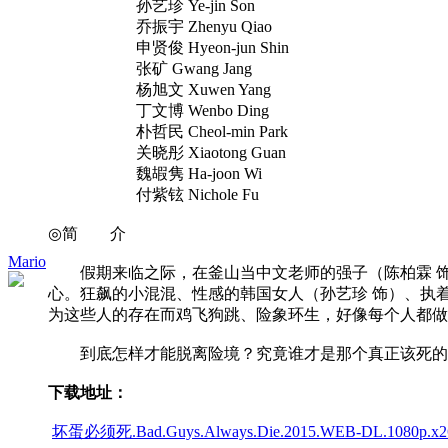
孙艺珍 Ye-jin Son
乔振宇 Zhenyu Qiao
申贤俊 Hyeon-jun Shin
张矿 Gwang Jang
杨旭文 Xuwen Yang
丁文博 Wenbo Ding
朴哲民 Cheol-min Park
关晓彤 Xiaotong Guan
魏嘏隽 Ha-joon Wi
付紫铉 Nichole Fu
◎简 介
Mario
假期来临之际，在釜山当中文老师的强子（陈柏霖 饰）
心。狂飙的小混混、性感的韩国女人（孙艺珍 饰）、执
为这些人的存在而鸡飞狗跳、险象环生，好像每个人都做
到底怎样才能脱离险境？究竟谁才是那个真正该死的“
下载地址：
坏蛋必须死.Bad.Guys.Always.Die.2015.WEB-DL.1080p.x264