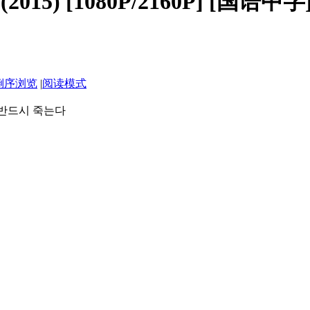
5) [1080P/2160P] [国语中字
倒序浏览
|
阅读模式
은 반드시 죽는다