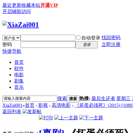
最近更新
收藏本站
开通VIP
开启辅助访问
找回密码
自动登录
密码
立即注册
登录
快捷导航
首页
软件
电影
剧集
音乐
搜索
热搜:
最后生还者
星期三
搜索
XiaZai001
»
首页
›
影视
›
高清电影
›
《坏蛋必须死》(2015) [1080P
返回列表