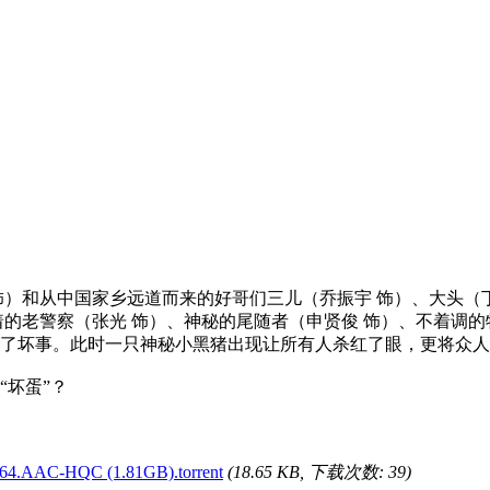
和从中国家乡远道而来的好哥们三儿（乔振宇 饰）、大头（丁
着的老警察（张光 饰）、神秘的尾随者（申贤俊 饰）、不着调
了坏事。此时一只神秘小黑猪出现让所有人杀红了眼，更将众人
坏蛋”？
.AAC-HQC (1.81GB).torrent
(18.65 KB, 下载次数: 39)