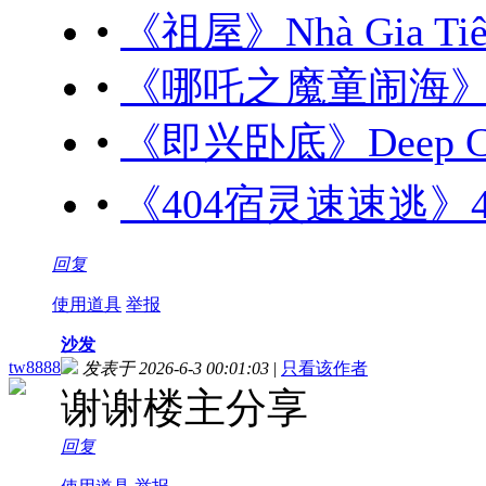
•
《祖屋》Nhà Gia Tiên
•
《哪吒之魔童闹海》(202
•
《即兴卧底》Deep Cove
•
《404宿灵速速逃》404 สุ
回复
使用道具
举报
沙发
tw8888
发表于 2026-6-3 00:01:03
|
只看该作者
谢谢楼主分享
回复