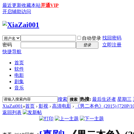
最近更新
收藏本站
开通VIP
开启辅助访问
找回密码
自动登录
密码
立即注册
登录
快捷导航
首页
软件
电影
剧集
音乐
搜索
热搜:
最后生还者
星期三
搜索
XiaZai001
»
首页
›
影视
›
高清电影
›
《男二本色》(2015) [720P/1
返回列表