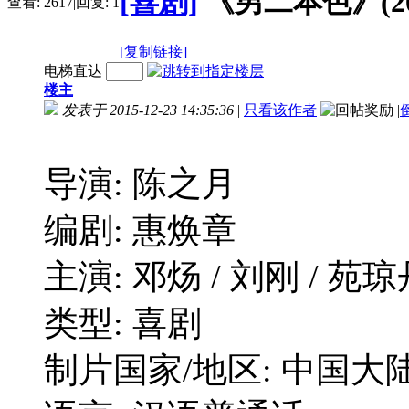
[喜剧]
《男二本色》(2015
查看:
2617
|
回复:
1
[复制链接]
电梯直达
楼主
发表于 2015-12-23 14:35:36
|
只看该作者
|
导演: 陈之月
编剧: 惠焕章
主演: 邓炀 / 刘刚 / 苑琼丹
类型: 喜剧
制片国家/地区: 中国大