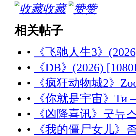
收藏
赞
相关帖子
•
《飞驰人生3》(2026) 
•
《DB》(2026) [108
•
《疯狂动物城2》Zootopi
•
《你就是宇宙》Ти – Ко
•
《凶降喜讯》굿뉴스 (20
•
《我的僵尸女儿》좀비가 