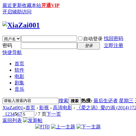
最近更新
收藏本站
开通VIP
开启辅助访问
找回密码
自动登录
密码
立即注册
登录
快捷导航
首页
软件
电影
剧集
音乐
搜索
热搜:
最后生还者
星期三
搜索
XiaZai001
»
首页
›
影视
›
高清电影
›
《爱之涡》愛の渦 (2014) [720
1
2
3
4
5
6
7
/ 7 页
下一页
返回列表