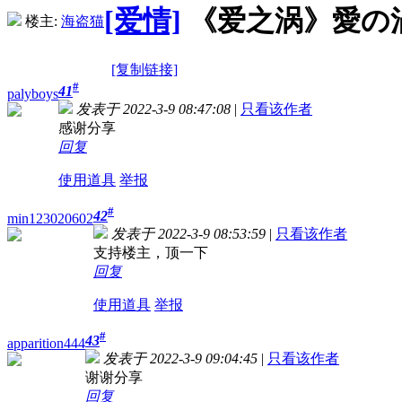
[爱情]
《爱之涡》愛の渦 (2
楼主:
海盗猫
[复制链接]
#
41
palyboys
发表于 2022-3-9 08:47:08
|
只看该作者
感谢分享
回复
使用道具
举报
#
42
min123020602
发表于 2022-3-9 08:53:59
|
只看该作者
支持楼主，顶一下
回复
使用道具
举报
#
43
apparition444
发表于 2022-3-9 09:04:45
|
只看该作者
谢谢分享
回复