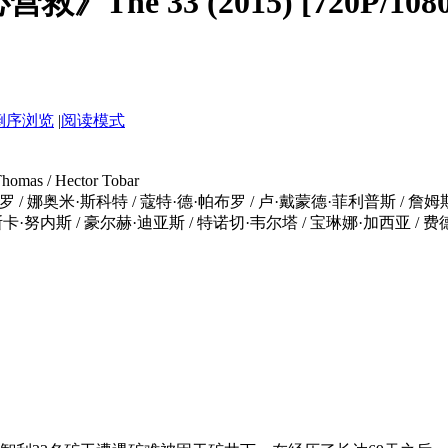
》The 33 (2015) [720P/10
倒序浏览
|
阅读模式
mas / Hector Tobar
/ 娜奥米·斯科特 / 蔻特·德·帕布罗 / 卢·戴蒙德·菲利普斯 / 詹姆斯
内斯 / 豪尔赫·迪亚斯 / 特诺切·韦尔塔 / 宝琳娜·加西亚 / 费德里科·路