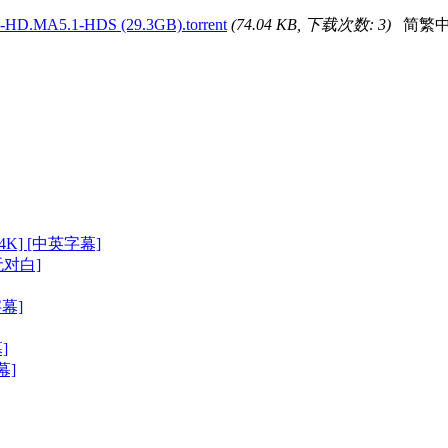
HD.MA5.1-HDS (29.3GB).torrent
(74.04 KB, 下载次数: 3)
简繁
P/4K] [中英字幕]
[无对白]
字幕]
]
幕]