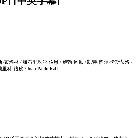
80P] [中英字幕]
·布洛林 / 加布里埃尔·伯恩 / 鲍勃·冈顿 / 凯特·德尔·卡斯蒂洛 /
皮 / Juan Pablo Raba