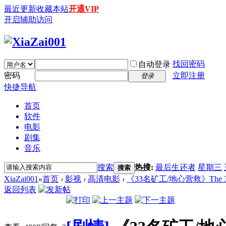
最近更新
收藏本站
开通VIP
开启辅助访问
找回密码
自动登录
密码
立即注册
登录
快捷导航
首页
软件
电影
剧集
音乐
搜索
热搜:
最后生还者
星期三
搜索
XiaZai001
»
首页
›
影视
›
高清电影
›
《33名矿工/地心营救》The 33 (20
返回列表