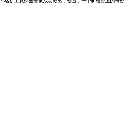
，33名矿工竟然全部被成功救出，创造了一个矿难史上的奇迹。