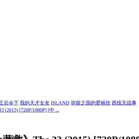
王后伞下
我的天才女友
ISLAND
弥留之国的爱丽丝
西线无战事
15) [720P/1080P] [中 ...