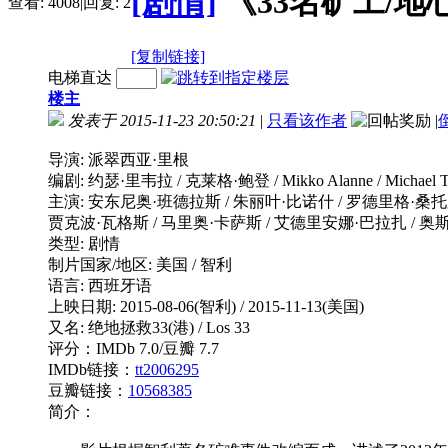
[剧情]
《33名矿工/地心营救
查看:
4008
|
回复:
2
[复制链接]
电梯直达
楼主
发表于 2015-11-23 20:50:21
|
只看该作者
|
导演: 派翠西亚·里根
编剧: 约瑟·里韦拉 / 克莱格·鲍登 / Mikko Alanne / Michael Tho
主演: 安东尼奥·班德拉斯 / 朱丽叶·比诺什 / 罗德里格·桑托罗 
贾克波·瓦格斯 / 马里奥·卡萨斯 / 艾德里安娜·巴拉扎 / 奥斯卡·努
类型: 剧情
制片国家/地区: 美国 / 智利
语言: 西班牙语
上映日期: 2015-08-06(智利) / 2015-11-13(美国)
又名: 绝地拯救33(港) / Los 33
评分：IMDb 7.0/豆瓣 7.7
IMDb链接：
tt2006295
豆瓣链接：
10568385
简介：