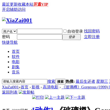
最近更新
收藏本站
开通VIP
开启辅助访问
找回密码
自动登录
密码
立即注册
登录
快捷导航
首页
软件
电影
剧集
音乐
搜索
热搜:
最后生还者
星期三
搜索
XiaZai001
»
首页
›
影视
›
高清电影
›
《玻璃樽》Gorgeous (1999
返回列表