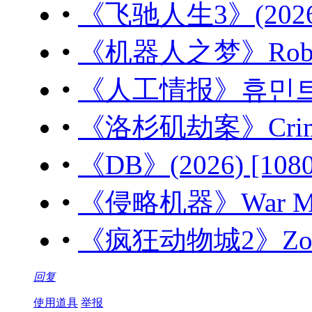
•
《飞驰人生3》(2026)
•
《机器人之梦》Robot D
•
《人工情报》휴민트 (20
•
《洛杉矶劫案》Crime 1
•
《DB》(2026) [10
•
《侵略机器》War Mach
•
《疯狂动物城2》Zootop
回复
使用道具
举报