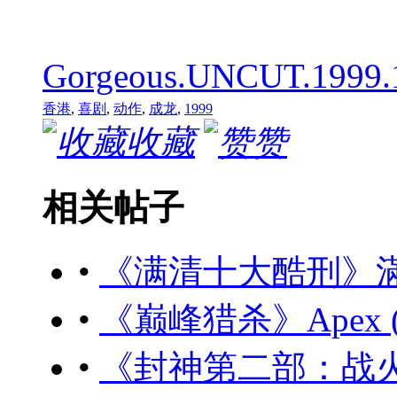
Gorgeous.UNCUT.1999.1
香港
,
喜剧
,
动作
,
成龙
,
1999
收藏
赞
相关帖子
•
《满清十大酷刑》滿清十
•
《巅峰猎杀》Apex (20
•
《封神第二部：战火西岐》