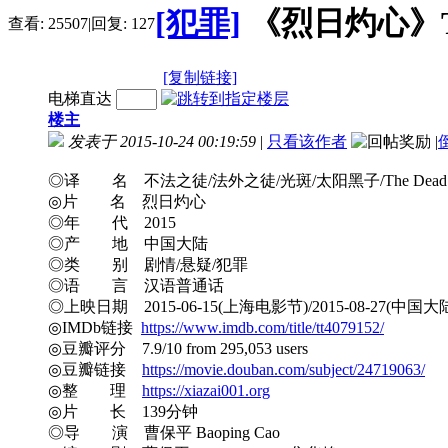
[犯罪]
《烈日灼心》The 
查看:
25507
|
回复:
127
[复制链接]
电梯直达
楼主
发表于 2015-10-24 00:19:59
|
只看该作者
|
◎译 名 不法之徒/法外之徒/光斑/太阳黑子/The Dead 
◎片 名 烈日灼心
◎年 代 2015
◎产 地 中国大陆
◎类 别 剧情/悬疑/犯罪
◎语 言 汉语普通话
◎上映日期 2015-06-15(上海电影节)/2015-08-27(中国大
◎IMDb链接
https://www.imdb.com/title/tt4079152/
◎豆瓣评分 7.9/10 from 295,053 users
◎豆瓣链接
https://movie.douban.com/subject/24719063/
◎整 理
https://xiazai001.org
◎片 长 139分钟
◎导 演 曹保平 Baoping Cao