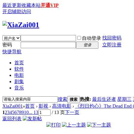
最近更新
收藏本站
开通VIP
开启辅助访问
找回密码
自动登录
密码
立即注册
登录
快捷导航
首页
软件
电影
剧集
音乐
搜索
热搜:
最后生还者
星期三
搜索
XiaZai001
»
首页
›
影视
›
高清电影
›
《烈日灼心》The Dead End (2
1
2
3
4
5
6
7
8
9
10
... 13
/ 13 页
下一页
返回列表