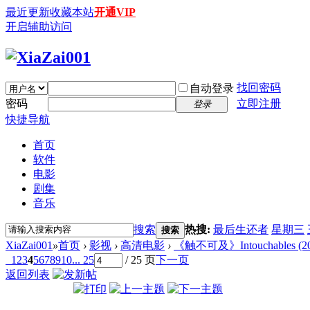
最近更新
收藏本站
开通VIP
开启辅助访问
找回密码
自动登录
密码
立即注册
登录
快捷导航
首页
软件
电影
剧集
音乐
搜索
热搜:
最后生还者
星期三
搜索
XiaZai001
»
首页
›
影视
›
高清电影
›
《触不可及》Intouchables (2011)
1
2
3
4
5
6
7
8
9
10
... 25
/ 25 页
下一页
返回列表