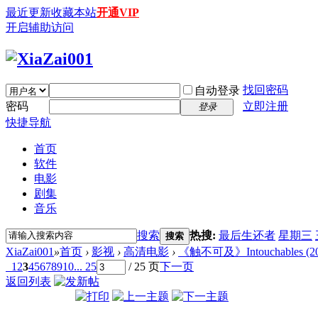
最近更新
收藏本站
开通VIP
开启辅助访问
找回密码
自动登录
密码
立即注册
登录
快捷导航
首页
软件
电影
剧集
音乐
搜索
热搜:
最后生还者
星期三
搜索
XiaZai001
»
首页
›
影视
›
高清电影
›
《触不可及》Intouchables (2011)
1
2
3
4
5
6
7
8
9
10
... 25
/ 25 页
下一页
返回列表