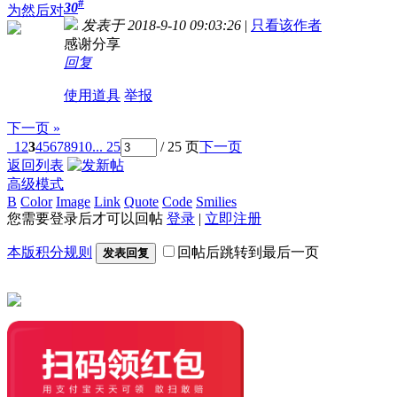
#
30
为然后对
发表于 2018-9-10 09:03:26
|
只看该作者
感谢分享
回复
使用道具
举报
下一页 »
1
2
3
4
5
6
7
8
9
10
... 25
/ 25 页
下一页
返回列表
高级模式
B
Color
Image
Link
Quote
Code
Smilies
您需要登录后才可以回帖
登录
|
立即注册
本版积分规则
回帖后跳转到最后一页
发表回复