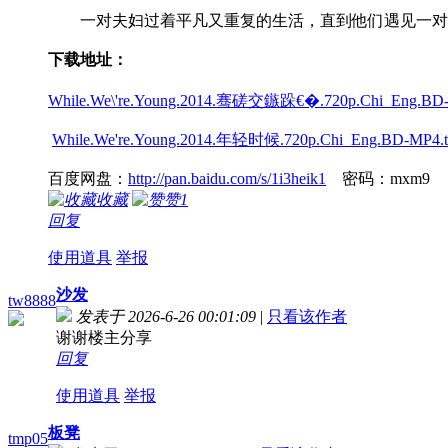
一对夫妇过着平凡又重复的生活，直到他们遇见一对
下载地址：
While.We\'re.Young.2014.骞磋交鏃跺€�.720p.Chi_Eng.BD-
While.We're.Young.2014.年轻时候.720p.Chi_Eng.BD-MP4.to
百度网盘：
http://pan.baidu.com/s/1i3heik1
密码：mxm9
收藏
赞
1
回复
使用道具
举报
沙发
tw8888
发表于 2026-6-26 00:01:09
|
只看该作者
谢谢楼主分享
回复
使用道具
举报
板凳
tmp05