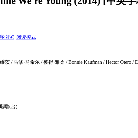
 We're Young (2014) [中英字
序浏览
|
阅读模式
修·马希尔 / 彼得·雅柔 / Bonnie Kaufman / Hector Otero /
退噜(台)