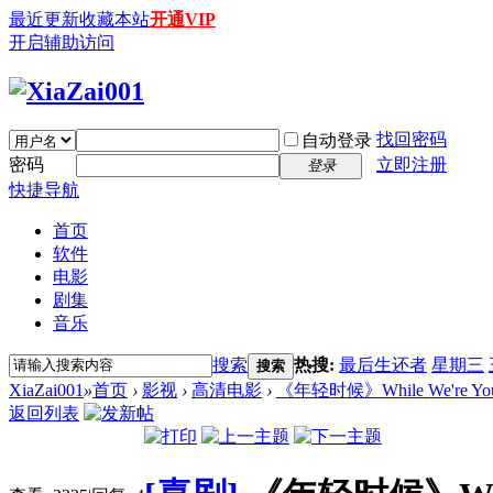
最近更新
收藏本站
开通VIP
开启辅助访问
找回密码
自动登录
密码
立即注册
登录
快捷导航
首页
软件
电影
剧集
音乐
搜索
热搜:
最后生还者
星期三
搜索
XiaZai001
»
首页
›
影视
›
高清电影
›
《年轻时候》While We're You
返回列表