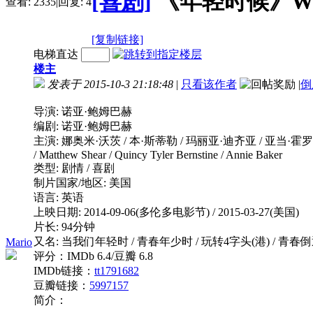
[喜剧]
《年轻时候》While
查看:
2335
|
回复:
4
[复制链接]
电梯直达
楼主
发表于 2015-10-3 21:18:48
|
只看该作者
|
倒
导演: 诺亚·鲍姆巴赫
编剧: 诺亚·鲍姆巴赫
主演: 娜奥米·沃茨 / 本·斯蒂勒 / 玛丽亚·迪齐亚 / 亚当·霍罗维茨 / 马
/ Matthew Shear / Quincy Tyler Bernstine / Annie Baker
类型: 剧情 / 喜剧
制片国家/地区: 美国
语言: 英语
上映日期: 2014-09-06(多伦多电影节) / 2015-03-27(美国)
片长: 94分钟
又名: 当我们年轻时 / 青春年少时 / 玩转4字头(港) / 青春倒
Mario
评分：IMDb 6.4/豆瓣 6.8
IMDb链接：
tt1791682
豆瓣链接：
5997157
简介：