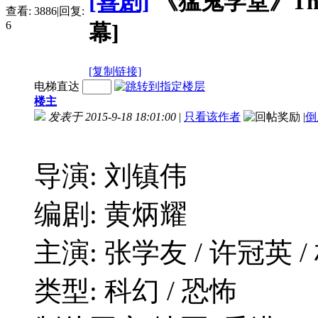
[喜剧]
《猛鬼学堂》The Ha
查看:
3886
|
回复:
6
幕]
[复制链接]
电梯直达
楼主
发表于 2015-9-18 18:01:00
|
只看该作者
|
倒
导演: 刘镇伟
编剧: 黄炳耀
主演: 张学友 / 许冠英 /
类型: 科幻 / 恐怖