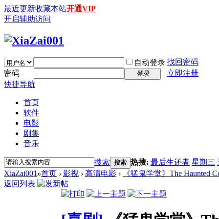
最近更新
收藏本站
开通VIP
开启辅助访问
找回密码
自动登录
密码
立即注册
登录
快捷导航
首页
软件
电影
剧集
音乐
搜索
热搜:
最后生还者
星期三
搜索
XiaZai001
»
首页
›
影视
›
高清电影
›
《猛鬼学堂》The Haunted Cop
返回列表