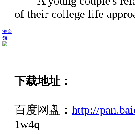
A young couple's relati
of their college life appro
海盗
猫
下载地址：
百度网盘：
http://pan.b
1w4q