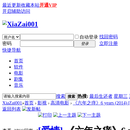
最近更新
收藏本站
开通VIP
开启辅助访问
找回密码
自动登录
密码
立即注册
登录
快捷导航
首页
软件
电影
剧集
音乐
搜索
热搜:
最后生还者
星期三
搜索
XiaZai001
»
首页
›
影视
›
高清电影
›
《六年之痒》6 years (2014) 
返回列表