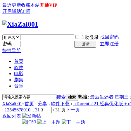
最近更新
收藏本站
开通VIP
开启辅助访问
找回密码
自动登录
密码
立即注册
登录
快捷导航
首页
软件
电影
剧集
音乐
搜索
热搜:
最后生还者
星期三
搜索
XiaZai001
»
首页
›
分享
›
软件下载
›
uTorrent 2.21 经典优化版 + uTorr
1
2
3
4
5
6
7
8
9
10
... 31
/ 31 页
下一页
返回列表