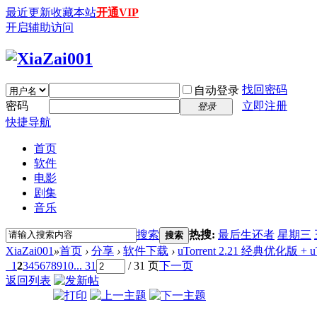
最近更新
收藏本站
开通VIP
开启辅助访问
找回密码
自动登录
密码
立即注册
登录
快捷导航
首页
软件
电影
剧集
音乐
搜索
热搜:
最后生还者
星期三
搜索
XiaZai001
»
首页
›
分享
›
软件下载
›
uTorrent 2.21 经典优化版 + uTorr
1
2
3
4
5
6
7
8
9
10
... 31
/ 31 页
下一页
返回列表