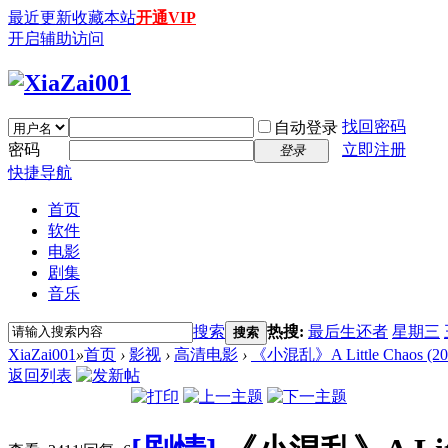
最近更新
收藏本站
开通VIP
开启辅助访问
找回密码
自动登录
密码
立即注册
登录
快捷导航
首页
软件
电影
剧集
音乐
搜索
热搜:
最后生还者
星期三
搜索
XiaZai001
»
首页
›
影视
›
高清电影
›
《小混乱》A Little Chaos (2
返回列表