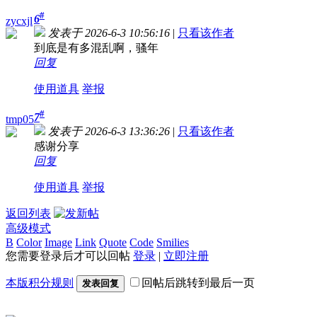
#
6
zycxjl
发表于 2026-6-3 10:56:16
|
只看该作者
到底是有多混乱啊，骚年
回复
使用道具
举报
#
7
tmp05
发表于 2026-6-3 13:36:26
|
只看该作者
感谢分享
回复
使用道具
举报
返回列表
高级模式
B
Color
Image
Link
Quote
Code
Smilies
您需要登录后才可以回帖
登录
|
立即注册
本版积分规则
回帖后跳转到最后一页
发表回复