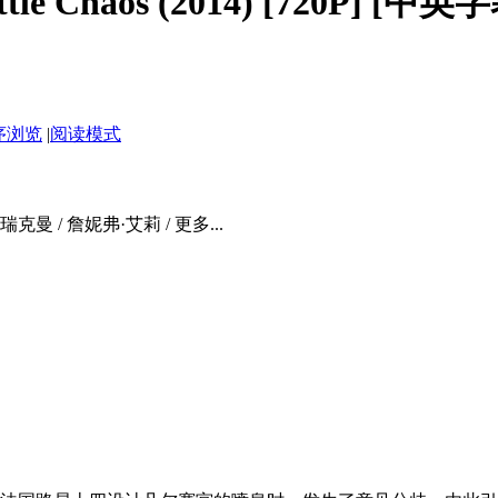
e Chaos (2014) [720P] [中英
序浏览
|
阅读模式
克曼 / 詹妮弗·艾莉 / 更多...