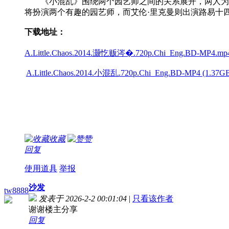
《小混乱》围绕两个园艺师之间的关系展开，两人为法
将扮演两个有趣的园艺师，而艾伦·里克曼则出演路易十
下载地址：
A.Little.Chaos.2014.灏忔贩涔�.720p.Chi_Eng.BD-MP4.mp4
A.Little.Chaos.2014.小混乱.720p.Chi_Eng.BD-MP4 (1.37GB)
收藏
赞
回复
使用道具
举报
沙发
tw8888
发表于 2026-2-2 00:01:04
|
只看该作者
谢谢楼主分享
回复