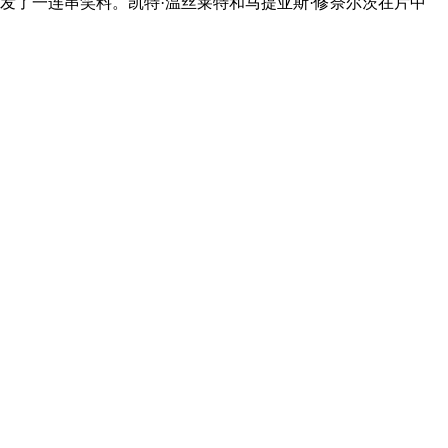
了一连串笑料。凯特·温丝莱特和马提亚斯·修奈尔茨在片中