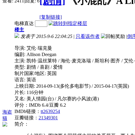
[剧情]
《小混乱》A Littl
查看:
2411
|
回复:
6
[复制链接]
电梯直达
楼主
发表于 2015-9-6 22:04:25
|
只看该作者
|
倒
导演: 艾伦·瑞克曼
编剧: Allison Deegan
主演: 凯特·温丝莱特 / 海伦·麦克洛瑞 / 斯坦利·图齐 / 艾伦·瑞
类型: 剧情 / 喜剧 / 爱情
制片国家/地区: 英国
语言: 英语
上映日期: 2014-09-13(多伦多电影节) / 2015-04-17(英国)
片长: 116分钟
又名: 美人情园(台) / 凡尔赛的小风波(港)
评分：IMDb 6.4/豆瓣 6.2
IMDb链接：
tt2639254
海盗
豆瓣链接：
21349301
猫
简介：