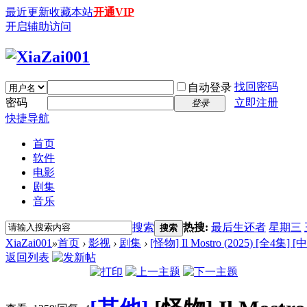
最近更新
收藏本站
开通VIP
开启辅助访问
找回密码
自动登录
密码
立即注册
登录
快捷导航
首页
软件
电影
剧集
音乐
搜索
热搜:
最后生还者
星期三
搜索
XiaZai001
»
首页
›
影视
›
剧集
›
[怪物] Il Mostro (2025) [全4集]
返回列表