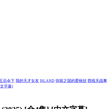
王后伞下
我的天才女友
ISLAND
弥留之国的爱丽丝
西线无战事
 [中文字幕]