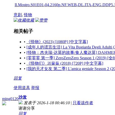
Il.Mostro.S01E01-04.2160p.NF.WEB-DL.ITA-ENG.DDP5.1
意剧
,
怪物
收藏
赞
相关帖子
•
《怪物》(2023) [1080P] [中文字幕]
•
[成年人的谎言生活] La Vita Bugiarda Degli Adulti
•
[怪物：杰夫瑞·达莫的故事/食人魔达莫] DAHMER - Monster
•
[零零零 第一季] ZeroZeroZero Season 1 (2019) 
•
《怪物们》괴물들 (2018) [720P] [中文字幕]
•
[我的天才女友 第二季] L'amica geniale Season 2 (
回复
使用道具
举报
沙发
ming0120
发表于 2026-1-18 00:46:10
|
只看该作者
谢谢分享
回复