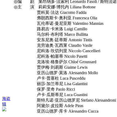
◎编 剧 莱昂纳多·法索利 Leonardo Fasoli / 斯特法诺·索利马
◎主 演 莉莉安娜·博托内 Liliana Bottone
贾科莫·法达 Giacomo Fadda
弗朗西斯卡·奥利亚 Francesca Olia
瓦伦蒂诺·曼尼亚斯 Valentino Mannias
路易吉·卡米洛 Luigi Camillo
马尔科·布利塔 Marco Bullitta
安东尼奥·廷蒂斯 Antonio Tintis
克劳迪奥·瓦西莱 Claudio Vasile
尼科洛·坎切列里 Niccolo Cancellieri
尼科洛·帕塞蒂 Nicolo Pasetti
克洛埃·格鲁萨尔 Chloé Groussard
贾伊梅·刘易斯 Giaime Lewis
亚历山德罗·莫洛 Alessandro Mollo
卢卡·普塞杜 Luca Pusceddu
丽莎·加兰蒂尼 Lisa Galantini
保罗·里奇 Paolo Ricci
卢卡·瓜斯蒂尼 Luca Guastini
海盗
斯特凡诺·亚历山德罗尼 Stefano Alessandroni
猫
阿黛尔·皮拉斯 Adele Piras
亚历山德罗·库卡 Alessandro Cucca