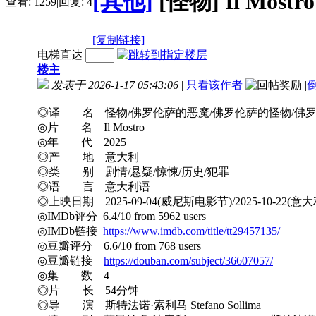
[其他]
[怪物] Il Mostr
查看:
1259
|
回复:
4
[复制链接]
电梯直达
楼主
发表于 2026-1-17 05:43:06
|
只看该作者
|
◎译 名 怪物/佛罗伦萨的恶魔/佛罗伦萨的怪物/佛罗伦萨杀人魔/The 
◎片 名 Il Mostro
◎年 代 2025
◎产 地 意大利
◎类 别 剧情/悬疑/惊悚/历史/犯罪
◎语 言 意大利语
◎上映日期 2025-09-04(威尼斯电影节)/2025-10-22(意大
◎IMDb评分 6.4/10 from 5962 users
◎IMDb链接
https://www.imdb.com/title/tt29457135/
◎豆瓣评分 6.6/10 from 768 users
◎豆瓣链接
https://douban.com/subject/36607057/
◎集 数 4
◎片 长 54分钟
◎导 演 斯特法诺·索利马 Stefano Sollima