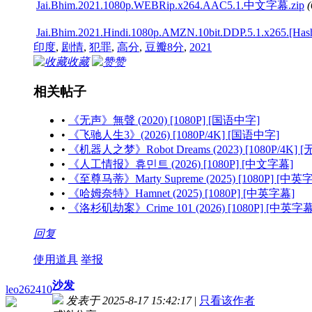
Jai.Bhim.2021.1080p.WEBRip.x264.AAC5.1.中文字幕.zip
Jai.Bhim.2021.Hindi.1080p.AMZN.10bit.DDP.5.1.x265.[
印度
,
剧情
,
犯罪
,
高分
,
豆瓣8分
,
2021
收藏
赞
相关帖子
•
《无声》無聲 (2020) [1080P] [国语中字]
•
《飞驰人生3》(2026) [1080P/4K] [国语中字]
•
《机器人之梦》Robot Dreams (2023) [1080P/4K] 
•
《人工情报》휴민트 (2026) [1080P] [中文字幕]
•
《至尊马蒂》Marty Supreme (2025) [1080P] [中英
•
《哈姆奈特》Hamnet (2025) [1080P] [中英字幕]
•
《洛杉矶劫案》Crime 101 (2026) [1080P] [中英字幕
回复
使用道具
举报
沙发
leo262410
发表于 2025-8-17 15:42:17
|
只看该作者