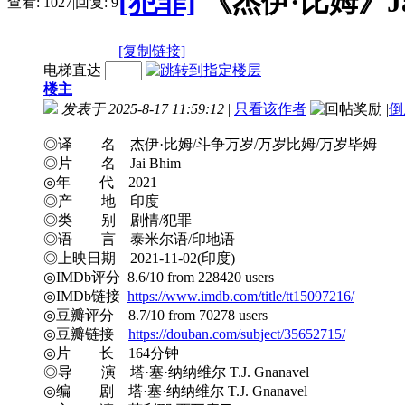
[犯罪]
《杰伊·比姆》Jai 
查看:
1027
|
回复:
9
[复制链接]
电梯直达
楼主
发表于 2025-8-17 11:59:12
|
只看该作者
|
倒
◎译 名 杰伊·比姆/斗争万岁/万岁比姆/万岁毕姆
◎片 名 Jai Bhim
◎年 代 2021
◎产 地 印度
◎类 别 剧情/犯罪
◎语 言 泰米尔语/印地语
◎上映日期 2021-11-02(印度)
◎IMDb评分 8.6/10 from 228420 users
◎IMDb链接
https://www.imdb.com/title/tt15097216/
◎豆瓣评分 8.7/10 from 70278 users
◎豆瓣链接
https://douban.com/subject/35652715/
◎片 长 164分钟
◎导 演 塔·塞·纳纳维尔 T.J. Gnanavel
◎编 剧 塔·塞·纳纳维尔 T.J. Gnanavel