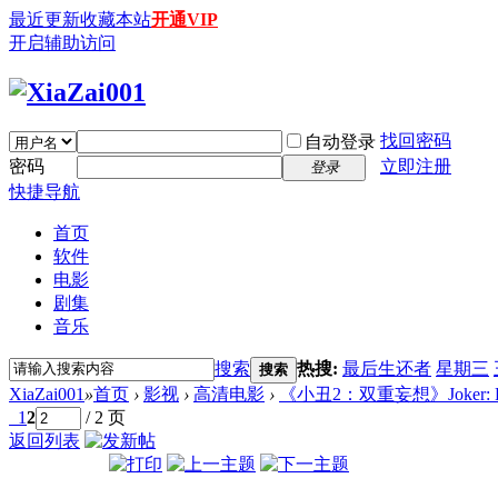
最近更新
收藏本站
开通VIP
开启辅助访问
找回密码
自动登录
密码
立即注册
登录
快捷导航
首页
软件
电影
剧集
音乐
搜索
热搜:
最后生还者
星期三
搜索
XiaZai001
»
首页
›
影视
›
高清电影
›
《小丑2：双重妄想》Joker: Folie 
1
2
/ 2 页
返回列表