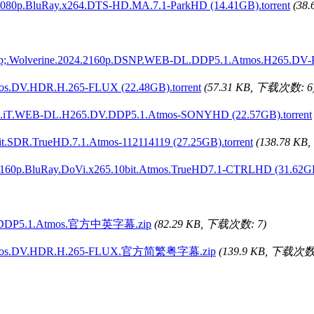
.BluRay.x264.DTS-HD.MA.7.1-ParkHD (14.41GB).torrent
(38
e.2024.2160p.DSNP.WEB-DL.DDP5.1.Atmos.H265.DV-ParkH
os.DV.HDR.H.265-FLUX (22.48GB).torrent
(57.31 KB, 下载次数: 6
-DL.H265.DV.DDP5.1.Atmos-SONYHD (22.57GB).torrent
t.SDR.TrueHD.7.1.Atmos-112114119 (27.25GB).torrent
(138.78 K
.DoVi.x265.10bit.Atmos.TrueHD7.1-CTRLHD (31.62GB).
264.DDP5.1.Atmos.官方中英字幕.zip
(82.29 KB, 下载次数: 7)
1.Atmos.DV.HDR.H.265-FLUX.官方简繁粤字幕.zip
(139.9 KB, 下载次数: