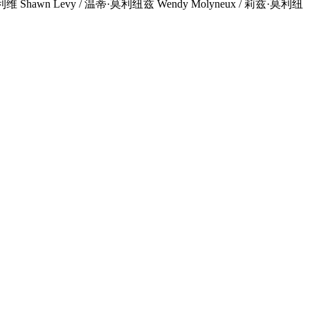
·利维 Shawn Levy / 温蒂·莫利纽兹 Wendy Molyneux / 莉兹·莫利纽