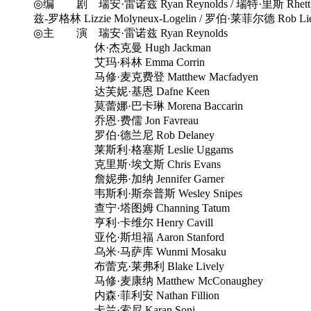
◎编 剧 瑞安·雷诺兹 Ryan Reynolds / 瑞特·里斯 Rhett Ree
兹-罗格林 Lizzie Molyneux-Logelin / 罗伯·莱菲尔德 Rob Lie
◎主 演 瑞安·雷诺兹 Ryan Reynolds
休·杰克曼 Hugh Jackman
艾玛·科林 Emma Corrin
马修·麦克费登 Matthew Macfadyen
达芙妮·基恩 Dafne Keen
莫蕾娜·巴卡琳 Morena Baccarin
乔恩·费儒 Jon Favreau
罗伯·德兰尼 Rob Delaney
莱斯利·格塞斯 Leslie Uggams
克里斯·埃文斯 Chris Evans
詹妮弗·加纳 Jennifer Garner
韦斯利·斯奈普斯 Wesley Snipes
查宁·塔图姆 Channing Tatum
亨利·卡维尔 Henry Cavill
亚伦·斯坦福 Aaron Stanford
乌米·马萨库 Wunmi Mosaku
布蕾克·莱弗利 Blake Lively
马修·麦康纳 Matthew McConaughey
内森·菲利安 Nathan Fillion
卡兰·索尼 Karan Soni