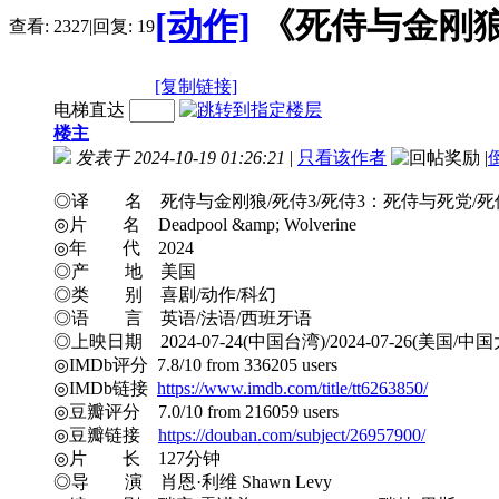
[动作]
《死侍与金刚狼》Dea
查看:
2327
|
回复:
19
[复制链接]
电梯直达
楼主
发表于 2024-10-19 01:26:21
|
只看该作者
|
◎译 名 死侍与金刚狼/死侍3/死侍3：死侍与死党/死侍与金钢狼(台)/
◎片 名 Deadpool &amp; Wolverine
◎年 代 2024
◎产 地 美国
◎类 别 喜剧/动作/科幻
◎语 言 英语/法语/西班牙语
◎上映日期 2024-07-24(中国台湾)/2024-07-26(美国/中
◎IMDb评分 7.8/10 from 336205 users
◎IMDb链接
https://www.imdb.com/title/tt6263850/
◎豆瓣评分 7.0/10 from 216059 users
◎豆瓣链接
https://douban.com/subject/26957900/
◎片 长 127分钟
◎导 演 肖恩·利维 Shawn Levy