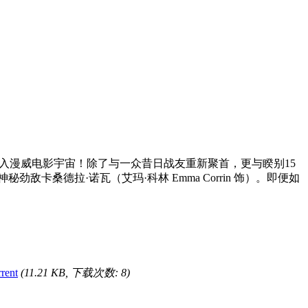
度加入漫威电影宇宙！除了与一众昔日战友重新聚首，更与睽别15
敌卡桑德拉·诺瓦（艾玛·科林 Emma Corrin 饰）。即便如
rent
(11.21 KB, 下载次数: 8)