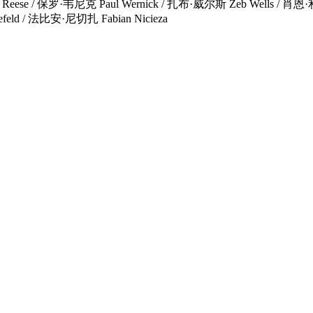
se / 保罗·韦尼克 Paul Wernick / 扎布·威尔斯 Zeb Wells / 肖恩
feld / 法比安·尼切扎 Fabian Nicieza