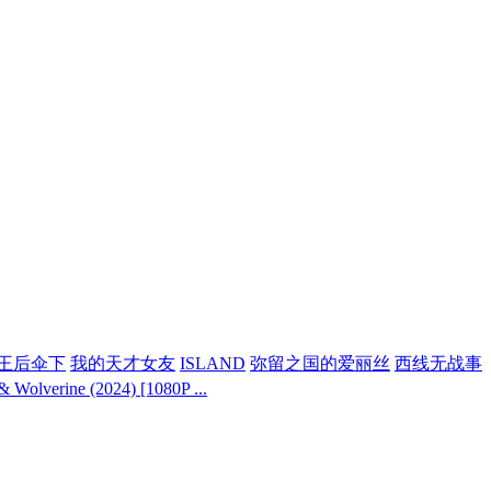
王后伞下
我的天才女友
ISLAND
弥留之国的爱丽丝
西线无战事
erine (2024) [1080P ...