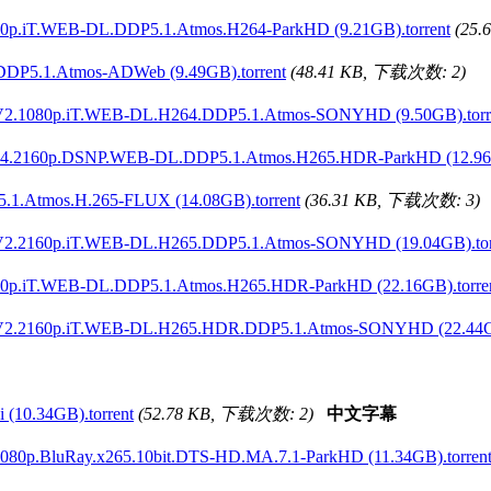
T.WEB-DL.DDP5.1.Atmos.H264-ParkHD (9.21GB).torrent
(25
DDP5.1.Atmos-ADWeb (9.49GB).torrent
(48.41 KB, 下载次数: 2)
080p.iT.WEB-DL.H264.DDP5.1.Atmos-SONYHD (9.50GB).torr
60p.DSNP.WEB-DL.DDP5.1.Atmos.H265.HDR-ParkHD (12.96GB
1.Atmos.H.265-FLUX (14.08GB).torrent
(36.31 KB, 下载次数: 3)
160p.iT.WEB-DL.H265.DDP5.1.Atmos-SONYHD (19.04GB).tor
iT.WEB-DL.DDP5.1.Atmos.H265.HDR-ParkHD (22.16GB).torre
160p.iT.WEB-DL.H265.HDR.DDP5.1.Atmos-SONYHD (22.44GB)
(10.34GB).torrent
(52.78 KB, 下载次数: 2)
中文字幕
BluRay.x265.10bit.DTS-HD.MA.7.1-ParkHD (11.34GB).torren