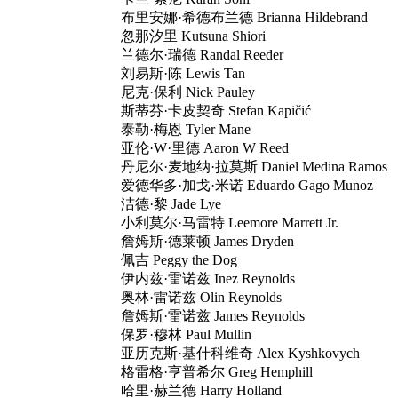
布里安娜·希德布兰德 Brianna Hildebrand
忽那汐里 Kutsuna Shiori
兰德尔·瑞德 Randal Reeder
刘易斯·陈 Lewis Tan
尼克·保利 Nick Pauley
斯蒂芬·卡皮契奇 Stefan Kapičić
泰勒·梅恩 Tyler Mane
亚伦·W·里德 Aaron W Reed
丹尼尔·麦地纳·拉莫斯 Daniel Medina Ramos
爱德华多·加戈·米诺 Eduardo Gago Munoz
洁德·黎 Jade Lye
小利莫尔·马雷特 Leemore Marrett Jr.
詹姆斯·德莱顿 James Dryden
佩吉 Peggy the Dog
伊内兹·雷诺兹 Inez Reynolds
奥林·雷诺兹 Olin Reynolds
詹姆斯·雷诺兹 James Reynolds
保罗·穆林 Paul Mullin
亚历克斯·基什科维奇 Alex Kyshkovych
格雷格·亨普希尔 Greg Hemphill
哈里·赫兰德 Harry Holland