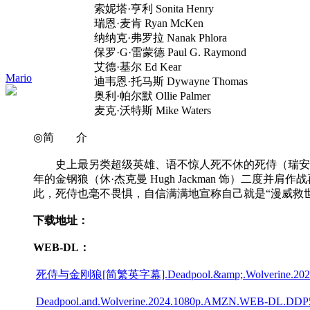
索妮塔·亨利 Sonita Henry
瑞恩·麦肯 Ryan McKen
纳纳克·弗罗拉 Nanak Phlora
保罗·G·雷蒙德 Paul G. Raymond
艾德·基尔 Ed Kear
Mario
迪韦恩·托马斯 Dywayne Thomas
奥利·帕尔默 Ollie Palmer
麦克·沃特斯 Mike Waters
◎简 介
史上最另类超级英雄、语不惊人死不休的死侍（瑞安·雷诺兹
年的金钢狼（休·杰克曼 Hugh Jackman 饰）二度并
此，死侍也毫不畏惧，自信满满地宣称自己就是“漫威救
下载地址：
WEB-DL：
死侍与金刚狼[简繁英字幕].Deadpool.&amp;.Wolverine.2024.10
Deadpool.and.Wolverine.2024.1080p.AMZN.WEB-DL.DDP5.