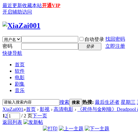
最近更新
收藏本站
开通VIP
开启辅助访问
找回密码
自动登录
密码
立即注册
登录
快捷导航
首页
软件
电影
剧集
音乐
搜索
热搜:
最后生还者
星期三
搜索
XiaZai001
»
首页
›
影视
›
高清电影
›
《死侍与金刚狼》Deadpool & Wolv
1
2
/ 2 页
下一页
返回列表