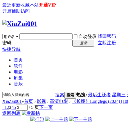
最近更新
收藏本站
开通VIP
开启辅助访问
找回密码
自动登录
密码
立即注册
登录
快捷导航
首页
软件
电影
剧集
音乐
搜索
热搜:
最后生还者
星期三
搜索
XiaZai001
»
首页
›
影视
›
高清电影
›
《长腿》Longlegs (2024) [1
1
2
3
4
5
/ 5 页
下一页
返回列表