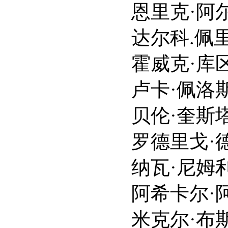
恩里克·阿尔切 Enri
达尔科.佩里克 Dar
霍威克·库区科利安 Ho
卢卡·佩洛斯 Luka
贝伦·奎斯塔 Belén
罗德里戈·德拉·塞尔纳 R
纳瓦·尼姆利 Najw
阿希卡尔·阿兹科纳 A
米克尔·布斯塔曼特 Mi