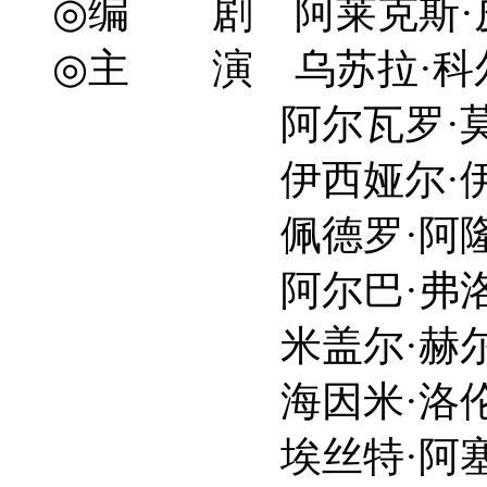
◎编 剧 阿莱克斯·皮纳 Ále
◎主 演 乌苏拉·科尔维罗 
阿尔瓦罗·莫奇 Álv
伊西娅尔·伊图诺 Itz
佩德罗·阿隆索 Ped
阿尔巴·弗洛雷斯 Al
米盖尔·赫尔南 Migu
海因米·洛伦特 Jaim
埃丝特·阿塞博 Esth