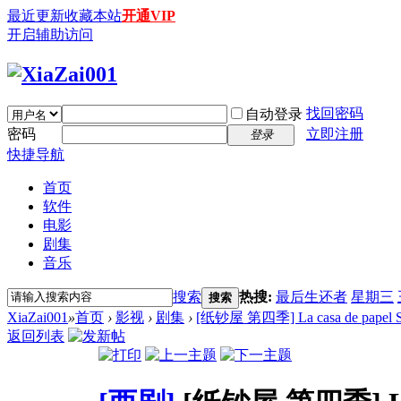
最近更新
收藏本站
开通VIP
开启辅助访问
找回密码
自动登录
密码
立即注册
登录
快捷导航
首页
软件
电影
剧集
音乐
搜索
热搜:
最后生还者
星期三
搜索
XiaZai001
»
首页
›
影视
›
剧集
›
[纸钞屋 第四季] La casa de papel Sea
返回列表