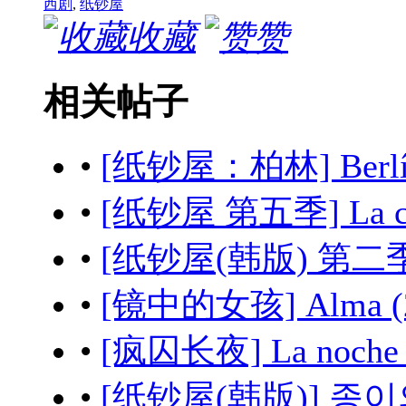
西剧
,
纸钞屋
收藏
赞
相关帖子
•
[纸钞屋：柏林] Berlí
•
[纸钞屋 第五季] La cas
•
[纸钞屋(韩版) 第二季
•
[镜中的女孩] Alma (
•
[疯囚长夜] La noche 
•
[纸钞屋(韩版)] 종이의