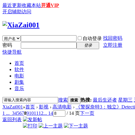
最近更新
收藏本站
开通VIP
开启辅助访问
找回密码
自动登录
密码
立即注册
登录
快捷导航
首页
软件
电影
剧集
音乐
搜索
热搜:
最后生还者
星期三
搜索
XiaZai001
»
首页
›
影视
›
高清电影
›
《警探奈特3：独立》Detective Kni
1 ...
3
4
5
6
7
8
9
10
11
12
... 14
/ 14 页
下一页
返回列表