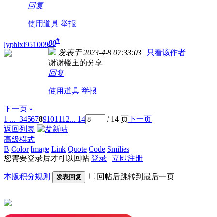
回复
使用道具
举报
#
80
lyphlxl951009
发表于 2023-4-8 07:33:03
|
只看该作者
谢谢楼主的分享
回复
使用道具
举报
下一页 »
1 ...
3
4
5
6
7
8
9
10
11
12
... 14
/ 14 页
下一页
返回列表
高级模式
B
Color
Image
Link
Quote
Code
Smilies
您需要登录后才可以回帖
登录
|
立即注册
本版积分规则
回帖后跳转到最后一页
发表回复