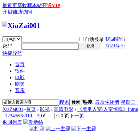
最近更新
收藏本站
开通VIP
开启辅助访问
找回密码
自动登录
密码
立即注册
登录
快捷导航
首页
软件
电影
剧集
音乐
搜索
热搜:
最后生还者
星期三
搜索
XiaZai001
»
首页
›
影视
›
高清电影
›
《魔爪入室/入室惊魂》Intrusion (
1
2
3
4
5
6
7
8
9
10
... 20
/ 20 页
下一页
返回列表