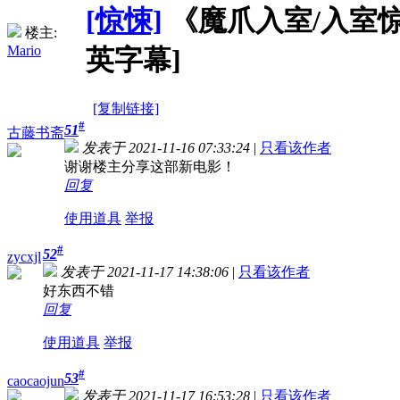
[惊悚]
《魔爪入室/入室惊魂》In
楼主:
Mario
英字幕]
[复制链接]
#
51
古藤书斋
发表于 2021-11-16 07:33:24
|
只看该作者
谢谢楼主分享这部新电影！
回复
使用道具
举报
#
52
zycxjl
发表于 2021-11-17 14:38:06
|
只看该作者
好东西不错
回复
使用道具
举报
#
53
caocaojun
发表于 2021-11-17 16:53:28
|
只看该作者