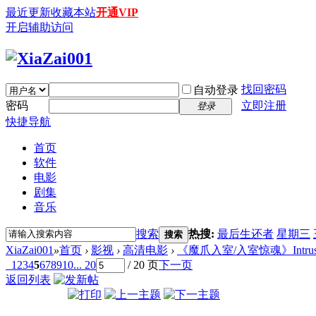
最近更新
收藏本站
开通VIP
开启辅助访问
找回密码
自动登录
密码
立即注册
登录
快捷导航
首页
软件
电影
剧集
音乐
搜索
热搜:
最后生还者
星期三
搜索
XiaZai001
»
首页
›
影视
›
高清电影
›
《魔爪入室/入室惊魂》Intrusion (
1
2
3
4
5
6
7
8
9
10
... 20
/ 20 页
下一页
返回列表