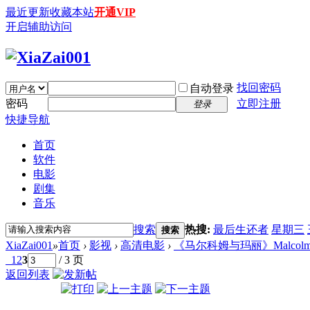
最近更新
收藏本站
开通VIP
开启辅助访问
找回密码
自动登录
密码
立即注册
登录
快捷导航
首页
软件
电影
剧集
音乐
搜索
热搜:
最后生还者
星期三
搜索
XiaZai001
»
首页
›
影视
›
高清电影
›
《马尔科姆与玛丽》Malcolm & Mar
1
2
3
/ 3 页
返回列表