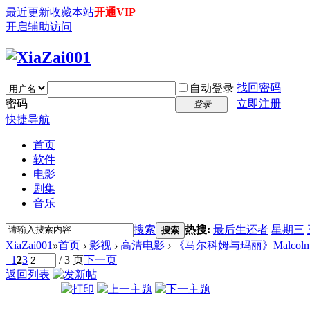
最近更新
收藏本站
开通VIP
开启辅助访问
找回密码
自动登录
密码
立即注册
登录
快捷导航
首页
软件
电影
剧集
音乐
搜索
热搜:
最后生还者
星期三
搜索
XiaZai001
»
首页
›
影视
›
高清电影
›
《马尔科姆与玛丽》Malcolm & Mar
1
2
3
/ 3 页
下一页
返回列表