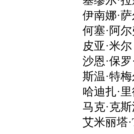
伊南娜·萨尔基斯 Ina
何塞·阿尔弗雷多·费尔南德
皮亚·米尔 Pia
沙恩·保罗·麦吉 Shan
斯温·特梅尔 Swe
哈迪扎·里德·桑德尔 Kh
马克·克斯洛威茨 Ma
艾米丽塔·T·冈萨雷斯 E