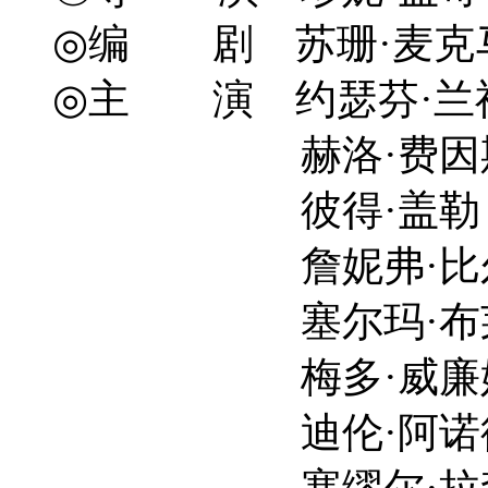
◎编 剧 苏珊·麦克马丁 Sus
◎主 演 约瑟芬·兰福德 Jo
赫洛·费因斯-提芬 Her
彼得·盖勒 Peter G
詹妮弗·比尔斯 Jenn
塞尔玛·布莱尔 Sel
梅多·威廉姆斯 Mead
迪伦·阿诺德 Dyla
塞缪尔·拉森 Samu