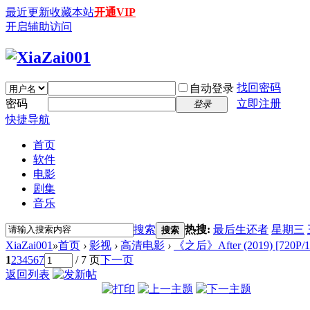
最近更新
收藏本站
开通VIP
开启辅助访问
找回密码
自动登录
密码
立即注册
登录
快捷导航
首页
软件
电影
剧集
音乐
搜索
热搜:
最后生还者
星期三
搜索
XiaZai001
»
首页
›
影视
›
高清电影
›
《之后》After (2019) [720P/1
1
2
3
4
5
6
7
/ 7 页
下一页
返回列表