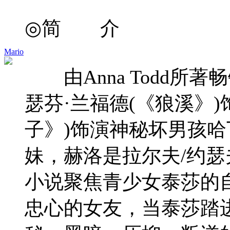
◎简 介
Mario
由Anna Todd所著
瑟芬·兰福德(《狼溪》
子》)饰演神秘坏男孩哈
妹，赫洛是拉尔夫/约瑟
小说聚焦青少女泰莎的
忠心的女友，当泰莎踏