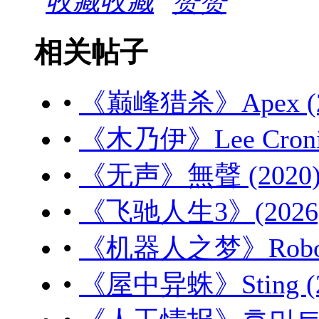
收藏
赞
相关帖子
•
《巅峰猎杀》Apex (20
•
《木乃伊》Lee Cronin'
•
《无声》無聲 (2020) 
•
《飞驰人生3》(2026) 
•
《机器人之梦》Robot Dr
•
《屋中异蛛》Sting (20