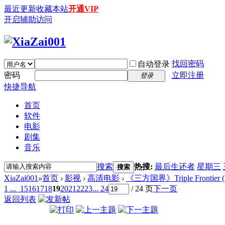
最近更新
收藏本站
开通VIP
开启辅助访问
找回密码
自动登录
密码
立即注册
登录
快捷导航
首页
软件
电影
剧集
音乐
搜索
热搜:
最后生还者
星期三
搜索
XiaZai001
»
首页
›
影视
›
高清电影
›
《三方国界》Triple Frontier (20
1 ...
15
16
17
18
19
20
21
22
23
... 24
/ 24 页
下一页
返回列表