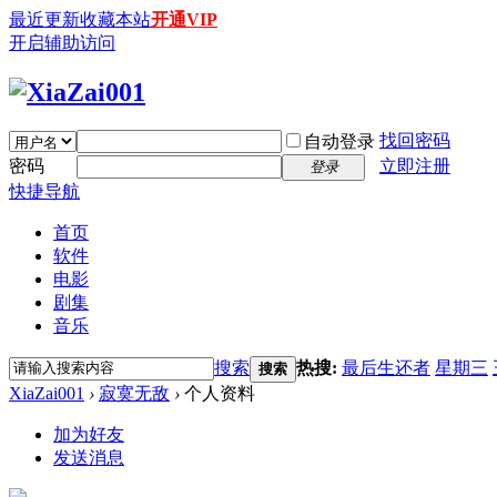
最近更新
收藏本站
开通VIP
开启辅助访问
找回密码
自动登录
密码
立即注册
登录
快捷导航
首页
软件
电影
剧集
音乐
搜索
热搜:
最后生还者
星期三
搜索
XiaZai001
›
寂寞无敌
›
个人资料
加为好友
发送消息