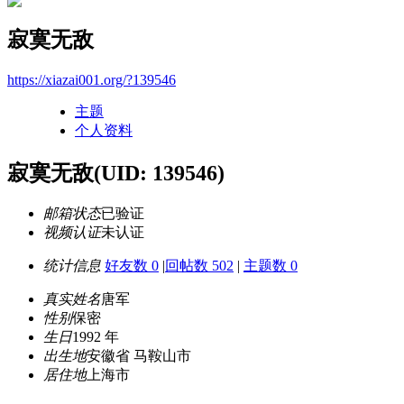
寂寞无敌
https://xiazai001.org/?139546
主题
个人资料
寂寞无敌
(UID: 139546)
邮箱状态
已验证
视频认证
未认证
统计信息
好友数 0
|
回帖数 502
|
主题数 0
真实姓名
唐军
性别
保密
生日
1992 年
出生地
安徽省 马鞍山市
居住地
上海市