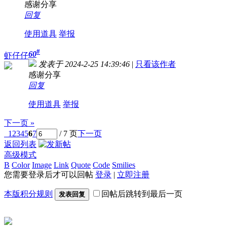
感谢分享
回复
使用道具
举报
#
60
虾仔仔
发表于 2024-2-25 14:39:46
|
只看该作者
感谢分享
回复
使用道具
举报
下一页 »
1
2
3
4
5
6
7
/ 7 页
下一页
返回列表
高级模式
B
Color
Image
Link
Quote
Code
Smilies
您需要登录后才可以回帖
登录
|
立即注册
本版积分规则
回帖后跳转到最后一页
发表回复