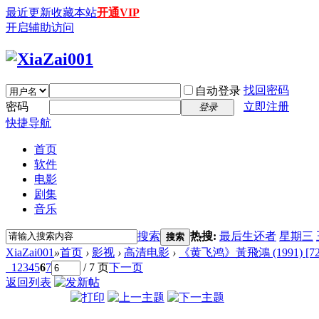
最近更新
收藏本站
开通VIP
开启辅助访问
找回密码
自动登录
密码
立即注册
登录
快捷导航
首页
软件
电影
剧集
音乐
搜索
热搜:
最后生还者
星期三
搜索
XiaZai001
»
首页
›
影视
›
高清电影
›
《黄飞鸿》黃飛鴻 (1991) [720
1
2
3
4
5
6
7
/ 7 页
下一页
返回列表