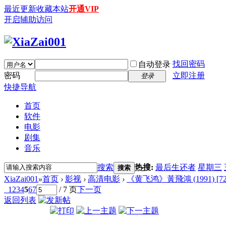
最近更新
收藏本站
开通VIP
开启辅助访问
找回密码
自动登录
密码
立即注册
登录
快捷导航
首页
软件
电影
剧集
音乐
搜索
热搜:
最后生还者
星期三
搜索
XiaZai001
»
首页
›
影视
›
高清电影
›
《黄飞鸿》黃飛鴻 (1991) [720
1
2
3
4
5
6
7
/ 7 页
下一页
返回列表