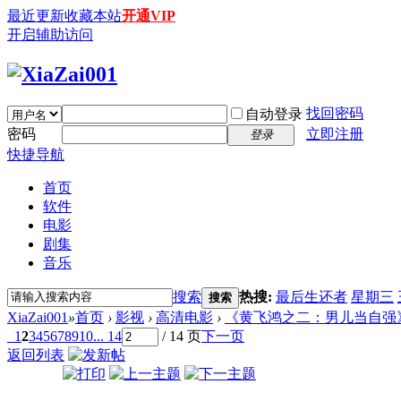
最近更新
收藏本站
开通VIP
开启辅助访问
找回密码
自动登录
密码
立即注册
登录
快捷导航
首页
软件
电影
剧集
音乐
搜索
热搜:
最后生还者
星期三
搜索
XiaZai001
»
首页
›
影视
›
高清电影
›
《黄飞鸿之二：男儿当自强》黃飛
1
2
3
4
5
6
7
8
9
10
... 14
/ 14 页
下一页
返回列表