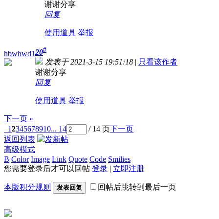
谢谢分享
回复
使用道具
举报
#
20
hbwhwd1
发表于 2021-3-15 19:51:18
|
只看该作者
谢谢分享
回复
使用道具
举报
下一页 »
1
2
3
4
5
6
7
8
9
10
... 14
/ 14 页
下一页
返回列表
高级模式
B
Color
Image
Link
Quote
Code
Smilies
您需要登录后才可以回帖
登录
|
立即注册
本版积分规则
回帖后跳转到最后一页
发表回复