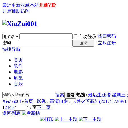
最近更新
收藏本站
开通VIP
开启辅助访问
找回密码
自动登录
密码
立即注册
登录
快捷导航
首页
软件
电影
剧集
音乐
搜索
热搜:
最后生还者
星期三
搜索
XiaZai001
»
首页
›
影视
›
高清电影
›
《烽火芳菲》(2017) [720P/1
1
2
3
4
5
/ 5 页
下一页
返回列表