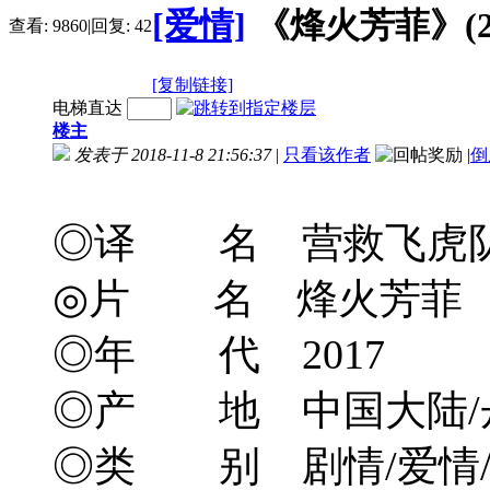
[爱情]
《烽火芳菲》(201
查看:
9860
|
回复:
42
[复制链接]
电梯直达
楼主
发表于 2018-11-8 21:56:37
|
只看该作者
|
倒
◎译 名 营救飞虎队/中国寡妇/R
◎片 名 烽火芳菲
◎年 代 2017
◎产 地 中国大陆/
◎类 别 剧情/爱情