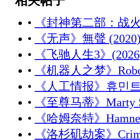
相关帖子
•
《封神第二部：战火西岐》
•
《无声》無聲 (2020) 
•
《飞驰人生3》(2026) 
•
《机器人之梦》Robot Dr
•
《人工情报》휴민트 (20
•
《至尊马蒂》Marty Sup
•
《哈姆奈特》Hamnet (
•
《洛杉矶劫案》Crime 1