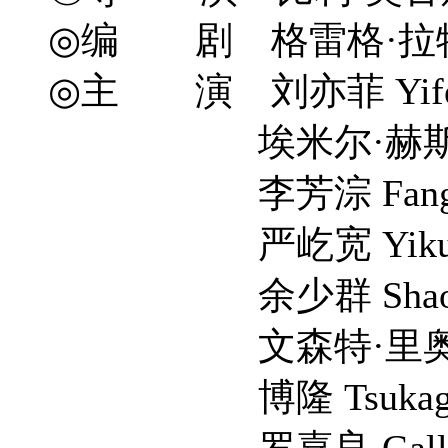
◎编 剧 格雷格·拉特 Gr
◎主 演 刘亦菲 Yifei
埃米尔·赫斯基 Emil
李芳淙 Fangcon
严屹宽 Yikuan
余少群 Shaoqu
文森特·里奥特 Vinc
博隆 Tsukagoshi 
罗嘉良 Gallen