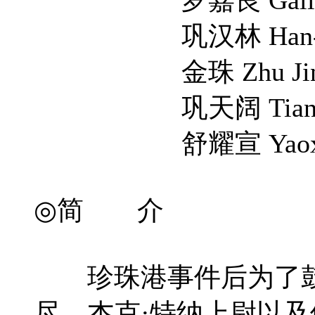
巩汉林 Han-Lin
金珠 Zhu Ji
巩天阔 Tiankuo
舒耀宣 Yaoxuan
◎简 介
珍珠港事件后为了鼓舞
尽，杰克·特纳上尉以