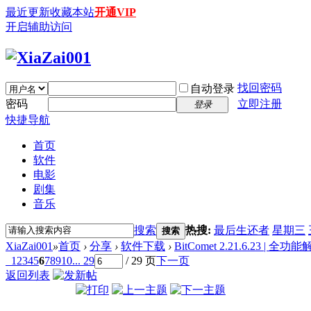
最近更新
收藏本站
开通VIP
开启辅助访问
找回密码
自动登录
密码
立即注册
登录
快捷导航
首页
软件
电影
剧集
音乐
搜索
热搜:
最后生还者
星期三
搜索
XiaZai001
»
首页
›
分享
›
软件下载
›
BitComet 2.21.6.23 | 
1
2
3
4
5
6
7
8
9
10
... 29
/ 29 页
下一页
返回列表