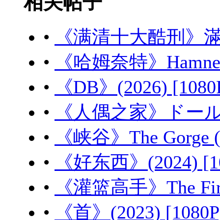
相关帖子
•
《满清十大酷刑》滿清十大
•
《哈姆奈特》Hamnet (
•
《DB》(2026) [108
•
《人偶之家》ドールハウス
•
《峡谷》The Gorge (
•
《好东西》(2024) [1
•
《灌篮高手》The First 
•
《首》(2023) [1080