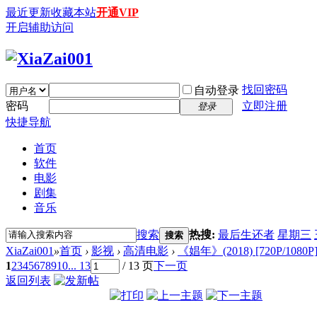
最近更新
收藏本站
开通VIP
开启辅助访问
找回密码
自动登录
密码
立即注册
登录
快捷导航
首页
软件
电影
剧集
音乐
搜索
热搜:
最后生还者
星期三
搜索
XiaZai001
»
首页
›
影视
›
高清电影
›
《娼年》(2018) [720P/1080
1
2
3
4
5
6
7
8
9
10
... 13
/ 13 页
下一页
返回列表