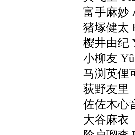
富手麻妙 Ami T
猪塚健太 Kenta 
樱井由纪 Yuki S
小柳友 Yû Koy
马渕英俚可 Erika
荻野友里
佐佐木心音 Kokon
大谷麻衣
阶户瑠李 Ruri S