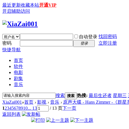
最近更新
收藏本站
开通VIP
开启辅助访问
找回密码
自动登录
密码
立即注册
登录
快捷导航
首页
软件
电影
剧集
音乐
搜索
热搜:
最后生还者
星期三
搜索
XiaZai001
»
首页
›
影视
›
音乐
›
原声大碟 - Hans Zimmer -《
1
2
3
4
5
6
7
8
9
10
... 13
/ 13 页
下一页
返回列表