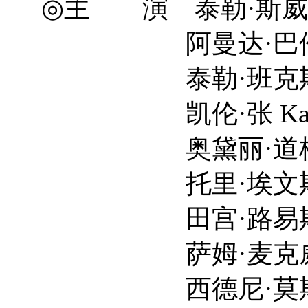
◎主 演 泰勒·斯威夫特 T
阿曼达·巴伦 Aman
泰勒·班克斯 Tayl
凯伦·张 Karen 
奥黛丽·道格拉斯 Aud
托里·埃文斯 Tori
田宫·路易斯 Tami
萨姆·麦克威廉姆斯 S
西德尼·莫斯 Sydn