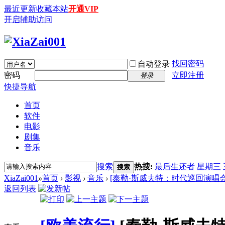
最近更新
收藏本站
开通VIP
开启辅助访问
找回密码
自动登录
密码
立即注册
登录
快捷导航
首页
软件
电影
剧集
音乐
搜索
热搜:
最后生还者
星期三
搜索
XiaZai001
»
首页
›
影视
›
音乐
›
[泰勒·斯威夫特：时代巡回演唱会] Taylor
返回列表