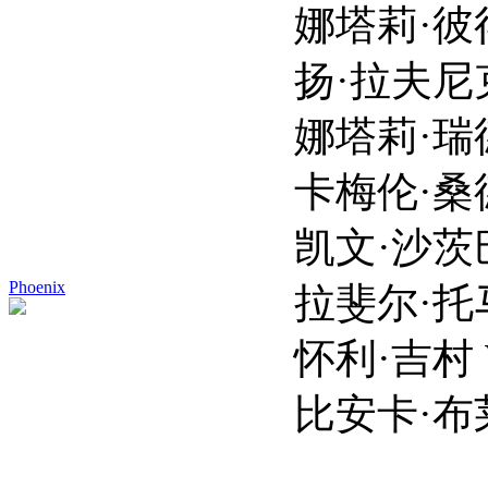
娜塔莉·彼得森 Natal
扬·拉夫尼克 Jan 
娜塔莉·瑞德 Nata
卡梅伦·桑德斯 Kame
凯文·沙茨巴赫 Kevi
Phoenix
拉斐尔·托马斯 Rap
怀利·吉村 Whyley
比安卡·布莱恩特 Bi