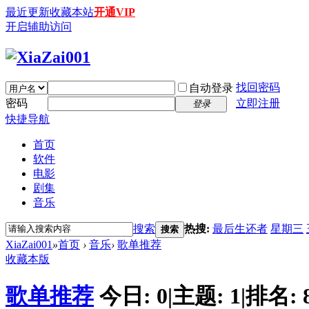
最近更新
收藏本站
开通VIP
开启辅助访问
找回密码
自动登录
密码
立即注册
登录
快捷导航
首页
软件
电影
剧集
音乐
搜索
热搜:
最后生还者
星期三
搜索
XiaZai001
»
首页
›
音乐
›
歌单推荐
收藏本版
歌单推荐
今日:
0
|
主题:
1
|
排名: