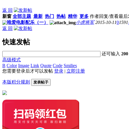
返 回
新窗
全部主题
最新
热门
热帖
精华
更多
作者
回复/查看
最后
唯爱电影配乐（一）
小虎将军
2015-10-11
0
1591
返 回
快速发帖
还可输入
200
高级模式
B
Color
Image
Link
Quote
Code
Smilies
您需要登录后才可以发帖
登录
|
立即注册
本版积分规则
发表帖子