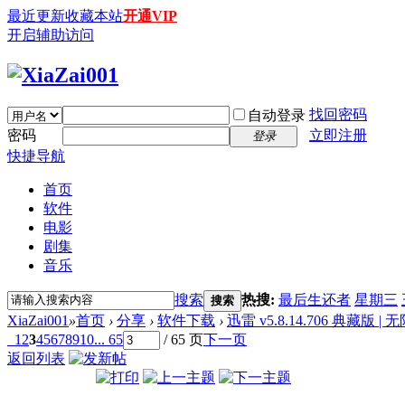
最近更新
收藏本站
开通VIP
开启辅助访问
找回密码
自动登录
密码
立即注册
登录
快捷导航
首页
软件
电影
剧集
音乐
搜索
热搜:
最后生还者
星期三
搜索
XiaZai001
»
首页
›
分享
›
软件下载
›
迅雷 v5.8.14.706 典藏
1
2
3
4
5
6
7
8
9
10
... 65
/ 65 页
下一页
返回列表