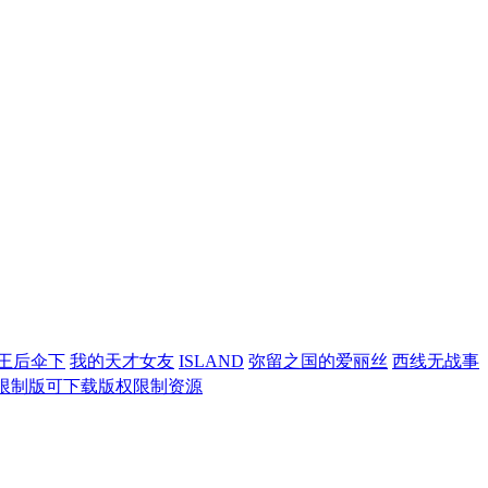
王后伞下
我的天才女友
ISLAND
弥留之国的爱丽丝
西线无战事
版 | 无限制版可下载版权限制资源