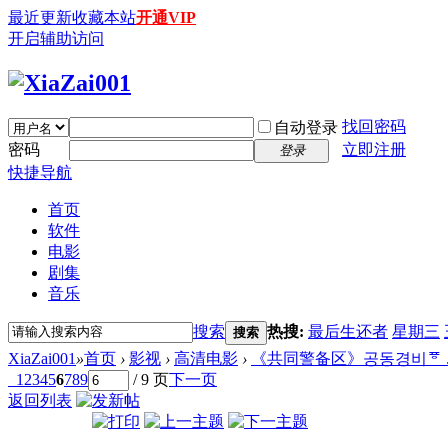
最近更新
收藏本站
开通VIP
开启辅助访问
找回密码
自动登录
密码
立即注册
登录
快捷导航
首页
软件
电影
剧集
音乐
搜索
热搜:
最后生还者
星期三
搜索
XiaZai001
»
首页
›
影视
›
高清电影
›
《共同警备区》공동경비ᅗ ..
1
2
3
4
5
6
7
8
9
/ 9 页
下一页
返回列表