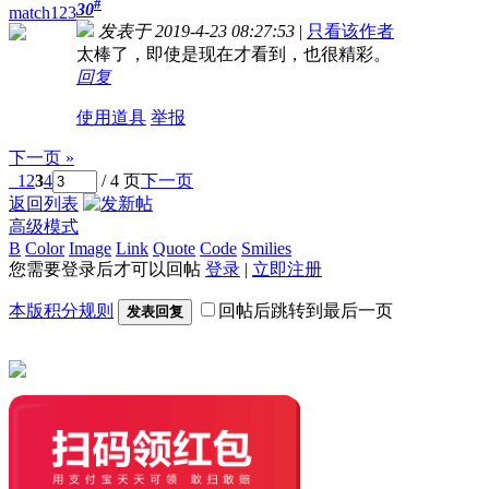
#
30
match123
发表于 2019-4-23 08:27:53
|
只看该作者
太棒了，即使是现在才看到，也很精彩。
回复
使用道具
举报
下一页 »
1
2
3
4
/ 4 页
下一页
返回列表
高级模式
B
Color
Image
Link
Quote
Code
Smilies
您需要登录后才可以回帖
登录
|
立即注册
本版积分规则
回帖后跳转到最后一页
发表回复