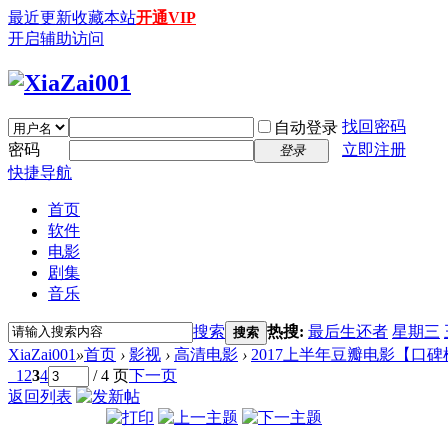
最近更新
收藏本站
开通VIP
开启辅助访问
找回密码
自动登录
密码
立即注册
登录
快捷导航
首页
软件
电影
剧集
音乐
搜索
热搜:
最后生还者
星期三
搜索
XiaZai001
»
首页
›
影视
›
高清电影
›
2017上半年豆瓣电影【口碑榜
1
2
3
4
/ 4 页
下一页
返回列表