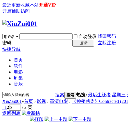
最近更新
收藏本站
开通VIP
开启辅助访问
找回密码
自动登录
密码
立即注册
登录
快捷导航
首页
软件
电影
剧集
音乐
搜索
热搜:
最后生还者
星期三
搜索
XiaZai001
»
首页
›
影视
›
高清电影
›
《神秘感染》Contracted (2013)
1
2
/ 2 页
返回列表