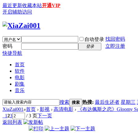
最近更新
收藏本站
开通VIP
开启辅助访问
找回密码
自动登录
密码
立即注册
登录
快捷导航
首页
软件
电影
剧集
音乐
搜索
热搜:
最后生还者
星期三
搜索
XiaZai001
»
首页
›
影视
›
高清电影
›
《布达佩斯之恋》Gloomy Sunday -
1
2
3
/ 3 页
下一页
返回列表