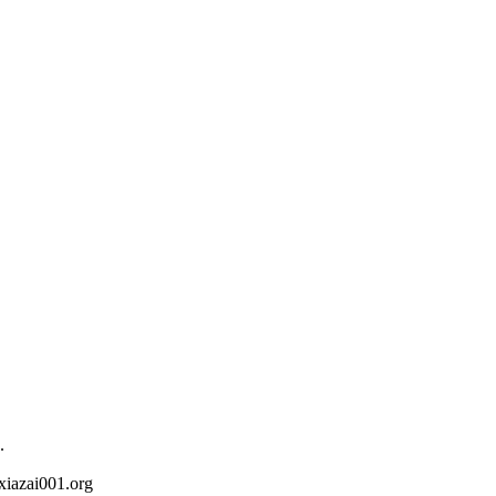
.
iazai001.org