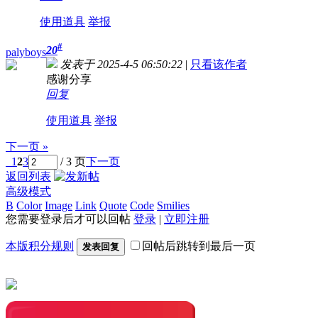
使用道具
举报
#
20
palyboys
发表于 2025-4-5 06:50:22
|
只看该作者
感谢分享
回复
使用道具
举报
下一页 »
1
2
3
/ 3 页
下一页
返回列表
高级模式
B
Color
Image
Link
Quote
Code
Smilies
您需要登录后才可以回帖
登录
|
立即注册
本版积分规则
回帖后跳转到最后一页
发表回复