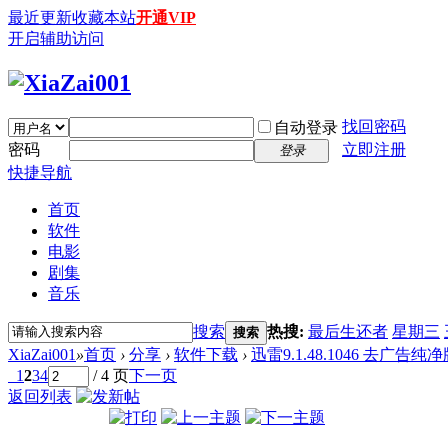
最近更新
收藏本站
开通VIP
开启辅助访问
找回密码
自动登录
密码
立即注册
登录
快捷导航
首页
软件
电影
剧集
音乐
搜索
热搜:
最后生还者
星期三
搜索
XiaZai001
»
首页
›
分享
›
软件下载
›
迅雷9.1.48.1046 去广告纯
1
2
3
4
/ 4 页
下一页
返回列表