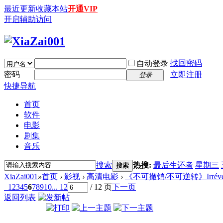
最近更新
收藏本站
开通VIP
开启辅助访问
找回密码
自动登录
密码
立即注册
登录
快捷导航
首页
软件
电影
剧集
音乐
搜索
热搜:
最后生还者
星期三
搜索
XiaZai001
»
首页
›
影视
›
高清电影
›
《不可撤销/不可逆转》Irréversible
1
2
3
4
5
6
7
8
9
10
... 12
/ 12 页
下一页
返回列表