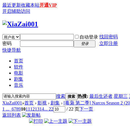
最近更新
收藏本站
开通VIP
开启辅助访问
找回密码
自动登录
密码
立即注册
登录
快捷导航
首页
软件
电影
剧集
音乐
搜索
热搜:
最后生还者
星期三
搜索
XiaZai001
»
首页
›
影视
›
剧集
›
[毒枭 第二季] Narcos Season 2 (20
1 ...
6
7
8
9
10
11
12
13
14
... 22
/ 22 页
下一页
返回列表