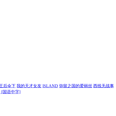
王后伞下
我的天才女友
ISLAND
弥留之国的爱丽丝
西线无战事
P] [国语中字]