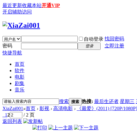
最近更新
收藏本站
开通VIP
开启辅助访问
找回密码
自动登录
密码
立即注册
登录
快捷导航
首页
软件
电影
剧集
音乐
搜索
热搜:
最后生还者
星期三
搜索
XiaZai001
»
首页
›
影视
›
高清电影
›
《最爱》(2011) [720P/1080
1
2
/ 2 页
返回列表